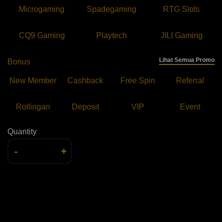
Microgaming
Spadegaming
RTG Slots
CQ9 Gaming
Playtech
JILI Gaming
Lihat Semua Promo
Bonus
New Member
Cashback
Free Spin
Referral
Rollingan
Deposit
VIP
Event
Quantity
-
+