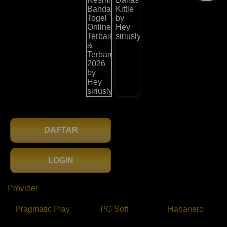
DAFTAR
LOGIN
Provider
Pragmatic Play
PG Soft
Habanero