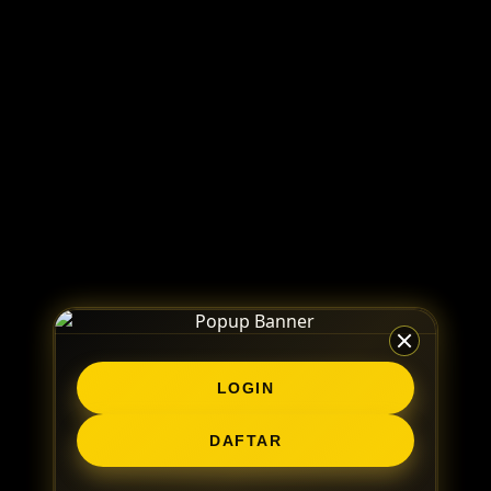
LOGIN
DAFTAR