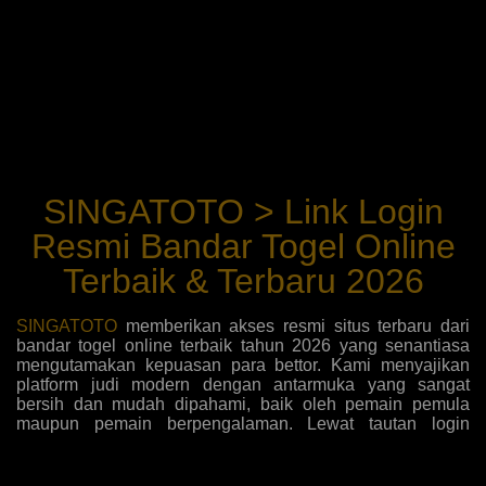
SINGATOTO > Link Login
Resmi Bandar Togel Online
Terbaik & Terbaru 2026
SINGATOTO
memberikan akses resmi situs terbaru dari
bandar togel online terbaik tahun 2026 yang senantiasa
mengutamakan kepuasan para bettor. Kami menyajikan
platform judi modern dengan antarmuka yang sangat
bersih dan mudah dipahami, baik oleh pemain pemula
maupun pemain berpengalaman. Lewat tautan login
terbaru ini, Anda dapat menjelajahi berbagai pilihan jenis
taruhan angka dari pasaran populer di dunia lengkap
dengan rincian hadiah bayaran paling menguntungkan.